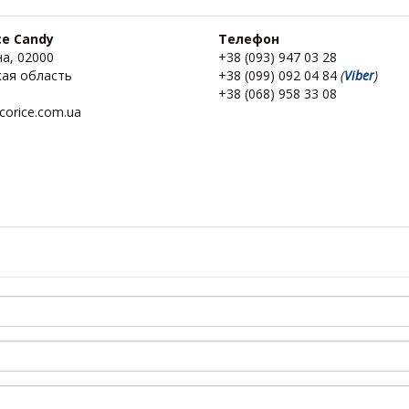
ce Candy
Телефон
а, 02000
+38 (093) 947 03 28
кая область
+38 (099) 092 04 84
(
Viber
)
в
+38 (068) 958 33 08
icorice.com.ua